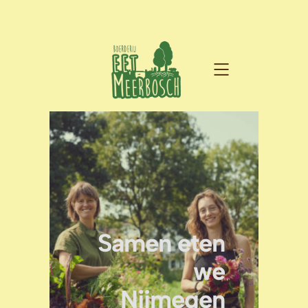
Samen eten
we
Nijmegen