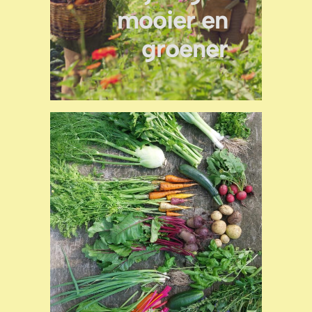
mooier en
groener